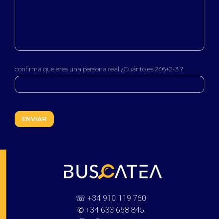
confirma que eres una persona real ¿Cuánto es 246+2-3 ?
Buscatea - Blog
Directorio web y noticias
☏
+34 910 119 760
✆
+34 633 668 845