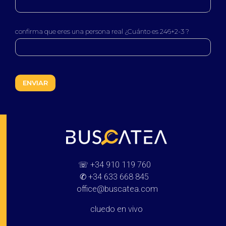
confirma que eres una persona real ¿Cuánto es 246+2-3 ?
Buscatea - Blog
Directorio web y noticias
☏
+34 910 119 760
✆
+34 633 668 845
office@buscatea.com
cluedo en vivo