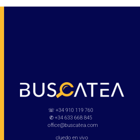
Buscatea - Blog
Directorio web y noticias
☏
+34 910 119 760
✆
+34 633 668 845
office@buscatea.com
cluedo en vivo