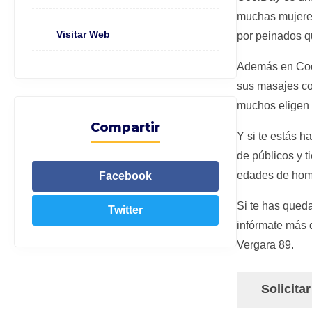
muchas mujeres
Visitar Web
por peinados q
Además en Cool
sus masajes co
muchos eligen 
Compartir
Y si te estás 
de públicos y 
edades de homb
Facebook
Si te has queda
Twitter
infórmate más d
Vergara 89.