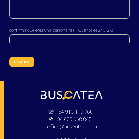
confirma que eres una persona real ¿Cuánto es 246+2-3 ?
Buscatea - Blog
Directorio web y noticias
☏
+34 910 119 760
✆
+34 633 668 845
office@buscatea.com