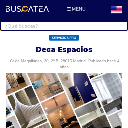
☰ MENU
Buscatea - Blog
Directorio web y noticias
SERVICIOS PRO
Deca Espacios
C/ de Magallanes, 30, 2º B, 28015 Madrid
Publicado hace 4
años