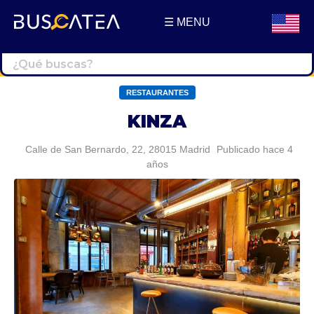
☰ MENU
Buscatea - Blog
Directorio web y noticias
RESTAURANTES
KINZA
Calle de San Bernardo, 22, 28015 Madrid
Publicado hace 4
años