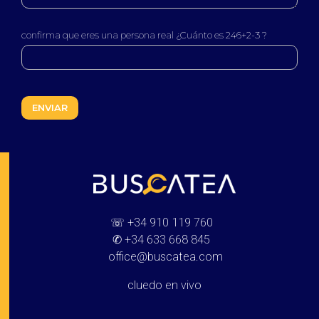
confirma que eres una persona real ¿Cuánto es 246+2-3 ?
Buscatea - Blog
Directorio web y noticias
☏
+34 910 119 760
✆
+34 633 668 845
office@buscatea.com
cluedo en vivo