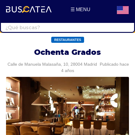
☰ MENU
Buscatea - Blog
Directorio web y noticias
RESTAURANTES
Ochenta Grados
Calle de Manuela Malasaña, 10, 28004 Madrid
Publicado hace
4 años