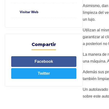
Asimismo, dan 
Visitar Web
limpieza del ve
un lujo.
Utilizan al mis
garantizar al 
a posteriori no
Compartir
La manera de r
una máquina. A
Facebook
Además sus pre
Twitter
también limpian 
Un autolavado 
sobre este aut