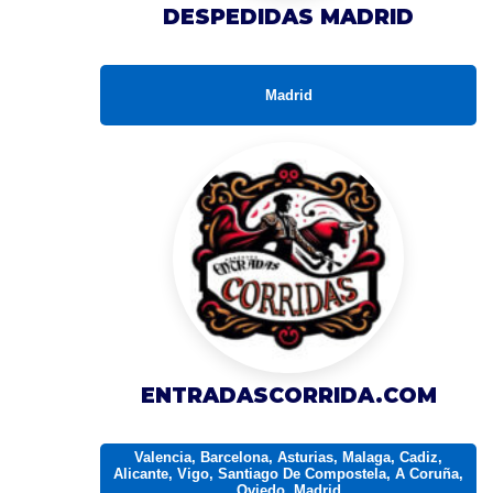
DESPEDIDAS MADRID
Madrid
ENTRADASCORRIDA.COM
Valencia, Barcelona, Asturias, Malaga, Cadiz,
Alicante, Vigo, Santiago De Compostela, A Coruña,
Oviedo, Madrid