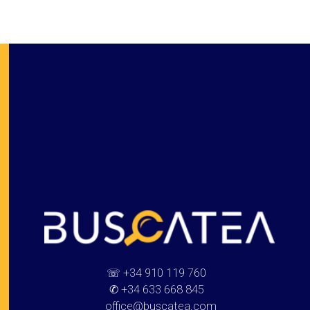
Buscatea - Blog
Directorio web y noticias
☏
+34 910 119 760
✆
+34 633 668 845
office@buscatea.com