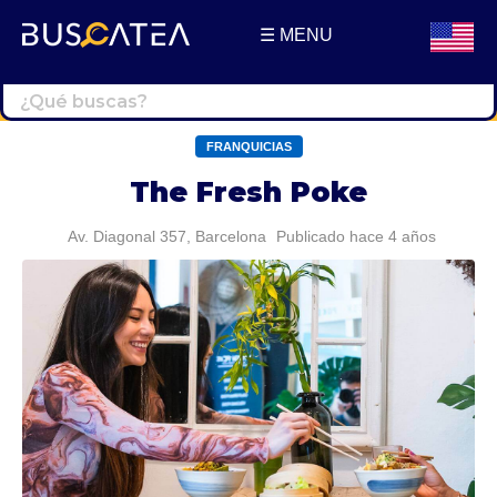
☰ MENU
Buscatea - Blog
Directorio web y noticias
FRANQUICIAS
The Fresh Poke
Av. Diagonal 357, Barcelona
Publicado hace 4 años