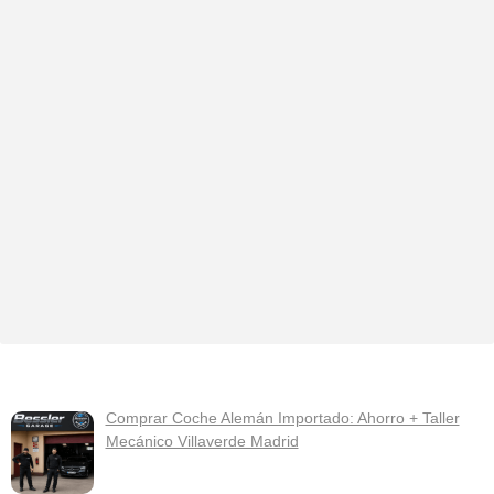
Comprar Coche Alemán Importado: Ahorro + Taller
Mecánico Villaverde Madrid