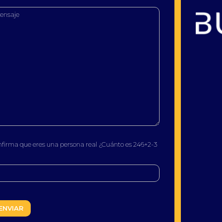
Buscatea - Blog
Directorio web y noticias
nfirma que eres una persona real ¿Cuánto es 246+2-3