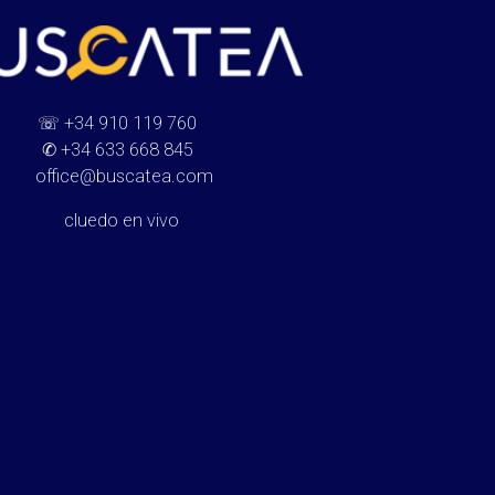
☏
+34 910 119 760
✆
+34 633 668 845
office@buscatea.com
cluedo en vivo