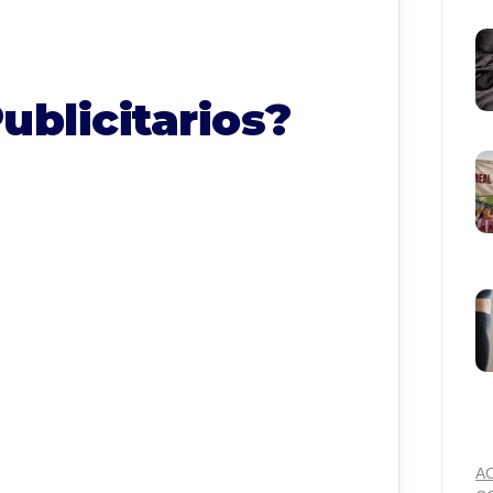
ublicitarios?
A