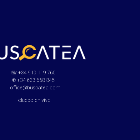
☏
+34 910 119 760
✆
+34 633 668 845
office@buscatea.com
cluedo en vivo