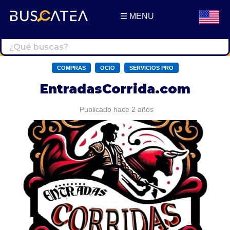
☰ MENU
Buscatea - Blog
Directorio web y noticias
COMPRAS
OCIO
SERVICIOS PRO
EntradasCorrida.com
Publicado hace 2 años