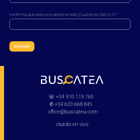
confirma que eres una persona real ¿Cuánto es 246+2-3 ?
Buscatea - Blog
Directorio web y noticias
☏
+34 910 119 760
✆
+34 633 668 845
office@buscatea.com
cluedo en vivo