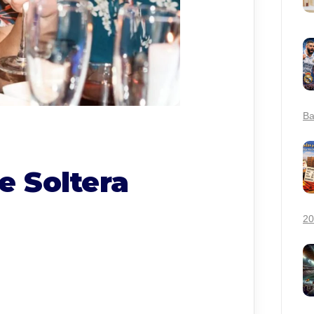
Ba
e Soltera
20