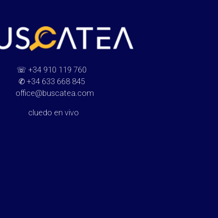
☏
+34 910 119 760
✆
+34 633 668 845
office@buscatea.com
cluedo en vivo