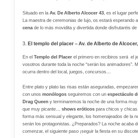
Situado en la
Av. De Alberto Alcocer 43
, es el lugar per
La maestra de ceremonias de lujo, os estará esperand
cena
de lo más movidita y divertida donde disfrutaréis d
El templo del placer – Av. de Alberto de Alcocer
En el
Templo del Placer
el primero en recibiros será el 
vosotros durante toda la noche “serán los animadores”. M
ocurra dentro del local, juegos, concursos…
Entre plato y plato las risas están aseguradas, empezar
con unos
monólogos
seguiremos con un
espectáculo d
Drag Queen
y terminaremos la noche de una forma muy
que muy picante…
shows eróticos
para chicos y chicas.
forma más sensual y elegante, los homenajeados de la 
serán los protagonistas. ¿Preparados? La noche acaba d
comenzar, el siguiente paso ¡seguir la fiesta en su discot