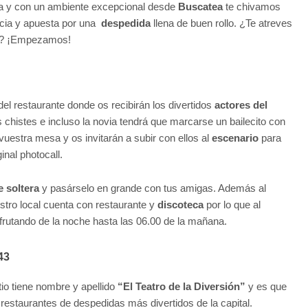
a y con un ambiente excepcional desde
Buscatea
te chivamos
ncia y apuesta por una
despedida
llena de buen rollo. ¿Te atreves
as? ¡Empezamos!
el restaurante donde os recibirán los divertidos
actores del
chistes e incluso la novia tendrá que marcarse un bailecito con
estra mesa y os invitarán a subir con ellos al
escenario
para
inal photocall.
 soltera
y pasárselo en grande con tus amigas. Además al
estro local cuenta con restaurante y
discoteca
por lo que al
frutando de la noche hasta las 06.00 de la mañana.
43
tio tiene nombre y apellido
“El Teatro de la Diversión”
y es que
estaurantes de despedidas más divertidos de la capital.