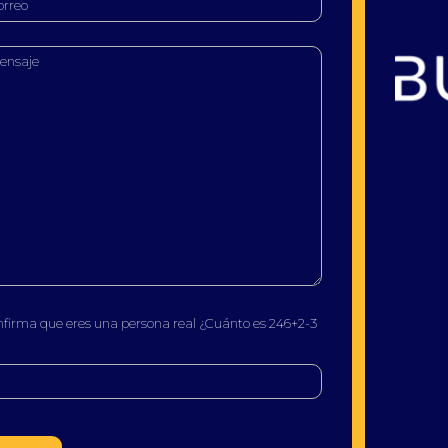
Buscatea - Blog
Directorio web y noticias
nfirma que eres una persona real ¿Cuánto es 246+2-3