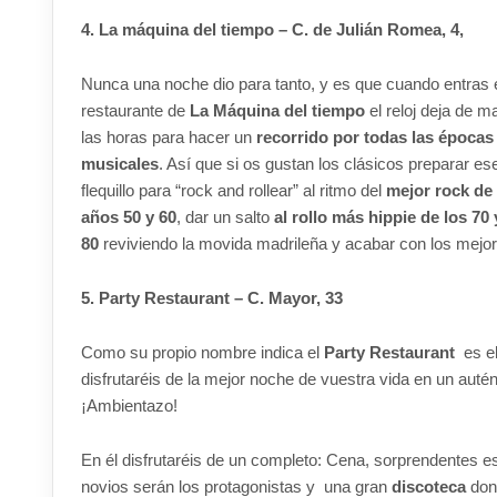
4. La máquina del tiempo – C. de Julián Romea, 4,
Nunca una noche dio para tanto, y es que cuando entras 
restaurante de
La Máquina del tiempo
el reloj deja de m
las horas para hacer un
recorrido por todas las épocas
musicales
. Así que si os gustan los clásicos preparar es
flequillo para “rock and rollear” al ritmo del
mejor rock de 
años 50 y 60
, dar un salto
al rollo más hippie de los 70 
80
reviviendo la movida madrileña y acabar con los mejo
5. Party Restaurant – C. Mayor, 33
Como su propio nombre indica el
Party Restaurant
es el
disfrutaréis de la mejor noche de vuestra vida en un auté
¡Ambientazo!
En él disfrutaréis de un completo: Cena, sorprendentes 
novios serán los protagonistas y una gran
discoteca
dond