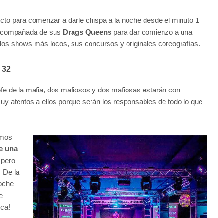
fecto para comenzar a darle chispa a la noche desde el minuto 1.
o acompañada de sus
Drags Queens
para dar comienzo a una
e los shows más locos, sus concursos y originales coreografías.
, 32
jefe de la mafia, dos mafiosos y dos mafiosas estarán con
uy atentos a ellos porque serán los responsables de todo lo que
emos
e una
 pero
 De la
noche
e
eca!