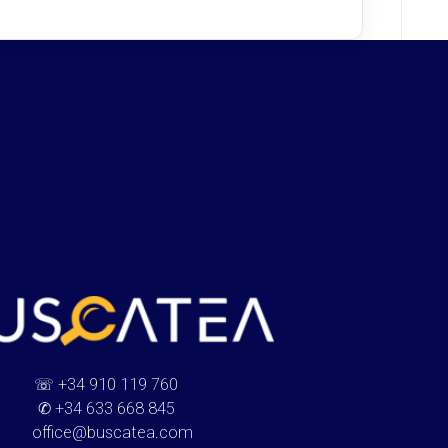
☏
+34 910 119 760
✆
+34 633 668 845
office@buscatea.com