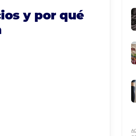
cios y por qué
m
A